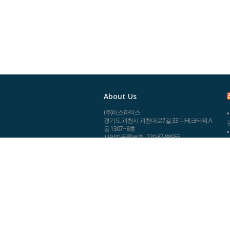
About Us
(주)이스파이스
경기도 과천시 과천대로7길 33 디테크타워 A
동 1307~8호
사업자등록번호 : 220-87-88955
대표이사 : 이동헌
Tel : 02-573-1484
Fax : 0505-489-1484
espice@espice.co.kr
개인정보관리책임자 : 강수한
개인정보취급방침