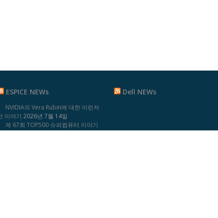
ESPICE NEWs
Dell NEWs
NVIDIA의 Vera Rubin에 대한 이런저
런 이야기
2026년 7월 14일
제 67회 TOP500 슈퍼컴퓨터 이야기
2026년 7월 6일
고성능 인프라를 위한 필수 선택: NFS
over RDMA 성능 검증 결과
2026년 2월 6
일
BeeGFS v8 정식 출시 – 더욱 강력해진
기능과 업그레이드 내용 소개
2025년 5월
12일
AI와 HPC를 위한 최적의 솔루션:
PowerEdge XE9680와 InfiniBand 네트워
크 구축 사례
2024년 12월 10일